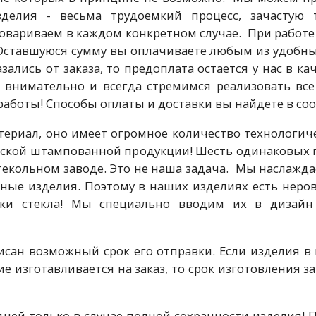
изделия - весьма трудоемкий процесс, зачастую
вариваем в каждом конкретном случае. При работе 
 Оставшуюся сумму вы оплачиваете любым из удобны
казались от заказа, то предоплата остается у нас в 
 внимательно и всегда стремимся реализовать вс
работы! Способы оплаты и доставки вы найдете в со
териал, оно имеет огромное количество технологич
дской штампованной продукции! Шесть одинаковых 
стекольном заводе. Это не наша задача. Мы наслаж
ртные изделия. Поэтому в наших изделиях есть неро
ки стекла! Мы специально вводим их в дизайн
исан возможный срок его отправки. Если изделия в 
е изготавливается на заказ, то срок изготовления за
дней только в случае полной сохранности изделия!