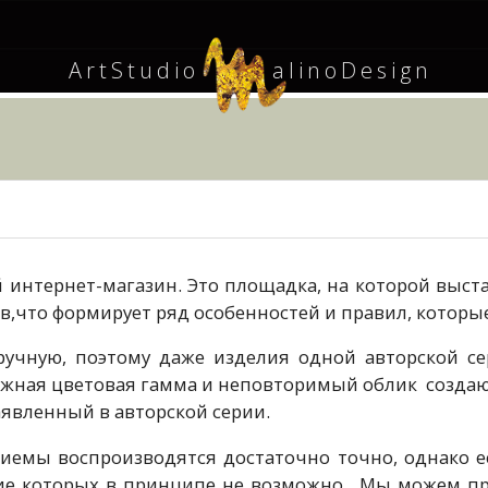
ArtStudio
alinoDesign
M
интернет-магазин. Это площадка, на которой выст
,что формирует ряд особенностей и правил, которые
ручную, поэтому даже изделия одной авторской сер
жная цветовая гамма и неповторимый облик создают
аявленный в авторской серии.
риемы воспроизводятся достаточно точно, однако 
ие которых в принципе не возможно. Мы можем при