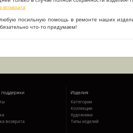
а возврата
ь любую посильную помощь в ремонте наших издели
обязательно что-то придумаем!
 поддержки
Изделия
ты
Категории
а
Коллекции
ка
Художники
ка возврата
Типы изделий