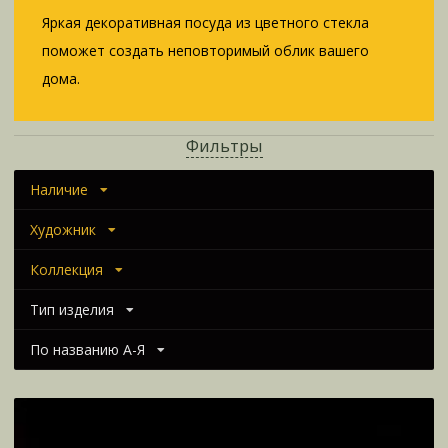
Яркая декоративная посуда из цветного стекла
поможет создать неповторимый облик вашего
дома.
Фильтры
Наличие
Художник
Коллекция
Тип изделия
По названию А-Я