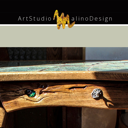
ArtStudio
alinoDesign
M